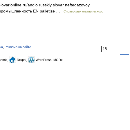
lovarionline.ru/anglo russkiy slovar neftegazovoy
я промышленность EN palletize …
Справочник технического
ка
,
Реклама на сайте
18+
omla,
Drupal,
WordPress, MODx.