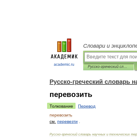
Словари и энциклоп
academic.ru
Русско-греческий словарь научных и технических терминов
Русско-греческий словарь н
перевозить
Толкование
Перевод
перевозить
см
.
перевезти
.
Русско
-
греческий
словарь
научных
и
технических
тер