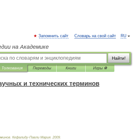
Запомнить сайт
Словарь на свой сайт
RU
едии на Академике
Найти!
Толкования
Переводы
Книги
Игры ⚽
аучных и технических терминов
минов
.
Кефалиду
-
Павли
Мария
.
2009
.