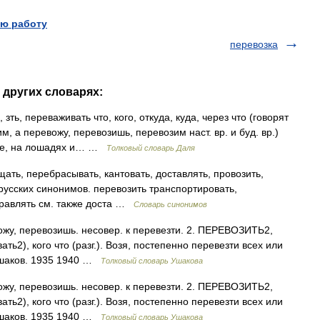
ю работу
перевозка
 других словарях:
ь, переваживать что, кого, откуда, куда, через что (говорят
м, а перевожу, перевозишь, перевозим наст. вр. и буд. вр.)
угое, на лошадях и… …
Толковый словарь Даля
ть, перебрасывать, кантовать, доставлять, провозить,
русских синонимов. перевозить транспортировать,
правлять см. также доста …
Словарь синонимов
у, перевозишь. несовер. к перевезти. 2. ПЕРЕВОЗИТЬ2,
ть2), кого что (разг.). Возя, постепенно перевезти всех или
 Ушаков. 1935 1940 …
Толковый словарь Ушакова
у, перевозишь. несовер. к перевезти. 2. ПЕРЕВОЗИТЬ2,
ть2), кого что (разг.). Возя, постепенно перевезти всех или
 Ушаков. 1935 1940 …
Толковый словарь Ушакова