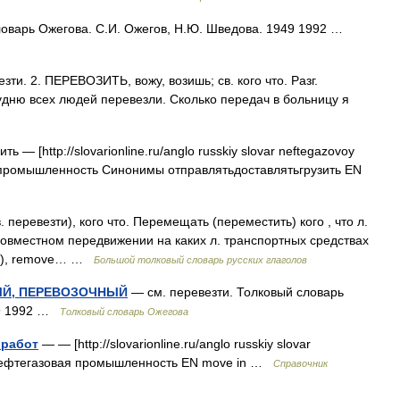
ловарь Ожегова. С.И. Ожегов, Н.Ю. Шведова. 1949 1992 …
и. 2. ПЕРЕВОЗИТЬ, вожу, возишь; св. кого что. Разг.
удню всех людей перевезли. Сколько передач в больницу я
ь — [http://slovarionline.ru/anglo russkiy slovar neftegazovoy
я промышленность Синонимы отправлятьдоставлятьгрузить EN
еревезти), кого что. Перемещать (переместить) кого , что л.
и совместном передвижении на каких л. транспортных средствах
m, to), remove… …
Большой толковый словарь русских глаголов
ЫЙ, ПЕРЕВОЗОЧНЫЙ
— см. перевезти. Толковый словарь
49 1992 …
Толковый словарь Ожегова
 работ
— — [http://slovarionline.ru/anglo russkiy slovar
и нефтегазовая промышленность EN move in …
Справочник