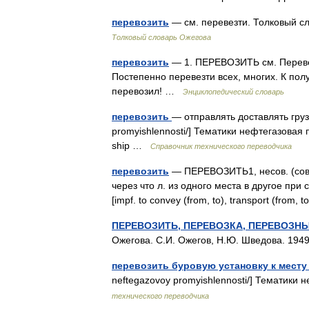
перевозить
— см. перевезти. Толковый с
Толковый словарь Ожегова
перевозить
— 1. ПЕРЕВОЗИТЬ см. Перевезт
Постепенно перевезти всех, многих. К пол
перевозил! …
Энциклопедический словарь
перевозить
— отправлять доставлять грузит
promyishlennosti/] Тематики нефтегазова
ship …
Справочник технического переводчика
перевозить
— ПЕРЕВОЗИТЬ1, несов. (сов. п
через что л. из одного места в другое пр
[impf. to convey (from, to), transport (fro
ПЕРЕВОЗИТЬ, ПЕРЕВОЗКА, ПЕРЕВОЗН
Ожегова. С.И. Ожегов, Н.Ю. Шведова. 19
перевозить буровую установку к месту
neftegazovoy promyishlennosti/] Тематик
технического переводчика