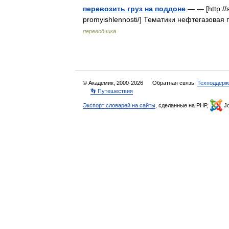
перевозить груз на поддоне
— — [http://s
promyishlennosti/] Тематики нефтегазова
переводчика
© Академик, 2000-2026
Обратная связь:
Техподдерж
👣 Путешествия
Экспорт словарей на сайты
, сделанные на PHP,
Jo